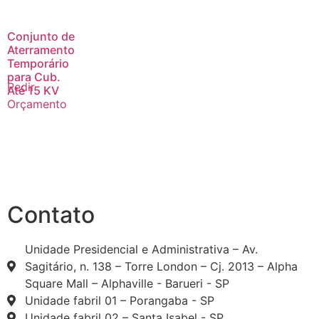
Conjunto de
Aterramento
Temporário
para Cub.
Pedir
Até 15 KV
Orçamento
Contato
Unidade Presidencial e Administrativa – Av.
Sagitário, n. 138 – Torre London – Cj. 2013 – Alpha
Square Mall – Alphaville - Barueri - SP
Unidade fabril 01 – Porangaba - SP
Unidade fabril 02 – Santa Isabel - SP