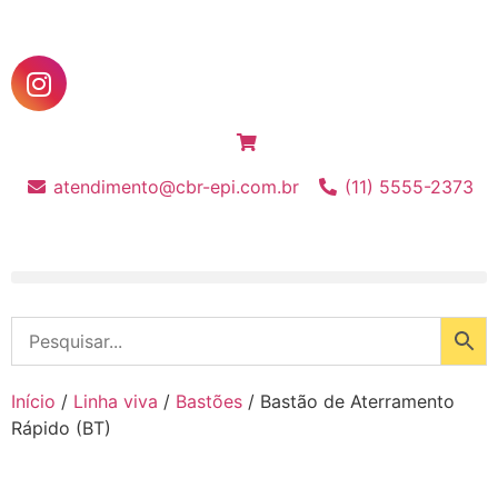
atendimento@cbr-epi.com.br
(11) 5555-2373
Início
/
Linha viva
/
Bastões
/ Bastão de Aterramento
Rápido (BT)