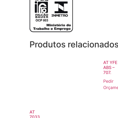
Produtos relacionado
AT YFE
ABS –
707.
Pedir
Orçame
AT
7033