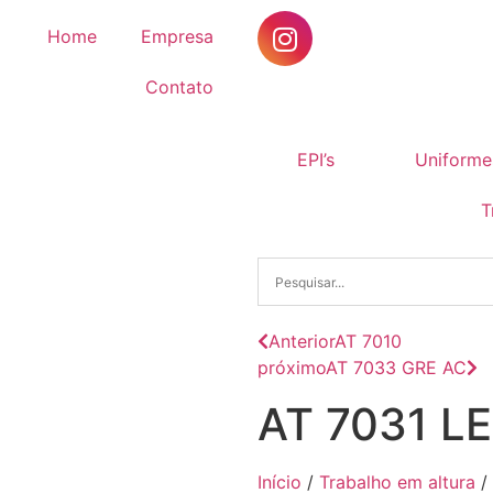
Home
Empresa
Contato
EPI’s
Uniforme
T
Anterior
AT 7010
próximo
AT 7033 GRE AC
AT 7031 L
Início
/
Trabalho em altura
/