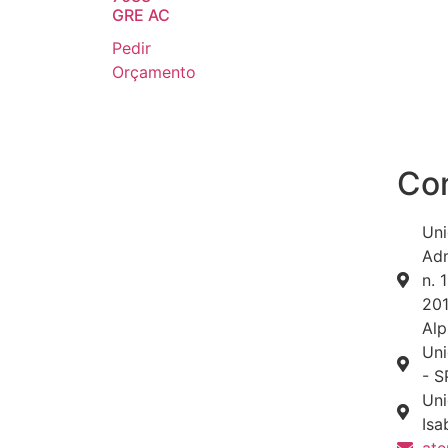
GRE AC
Pedir
Orçamento
Co
Uni
Adm
n. 
201
Alp
Uni
- S
Uni
Isa
ate