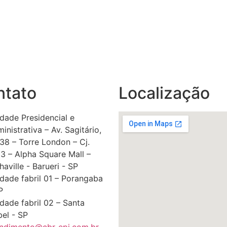
ntato
Localização
dade Presidencial e
inistrativa – Av. Sagitário,
138 – Torre London – Cj.
3 – Alpha Square Mall –
haville - Barueri - SP
dade fabril 01 – Porangaba
P
dade fabril 02 – Santa
bel - SP
ndimento@cbr-epi.com.br