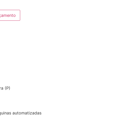
çamento
ra (P)
́quinas automatizadas