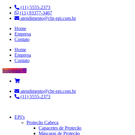
(11) 5555-2373
(11) 93377-3467
atendimento@cbr-epi.com.br
Home
Empresa
Contato
Home
Empresa
Contato
Instagram
atendimento@cbr-epi.com.br
(11) 5555-2373
EPI’s
Proteção Cabeça
Capacetes de Proteção
Máscaras de Proteção