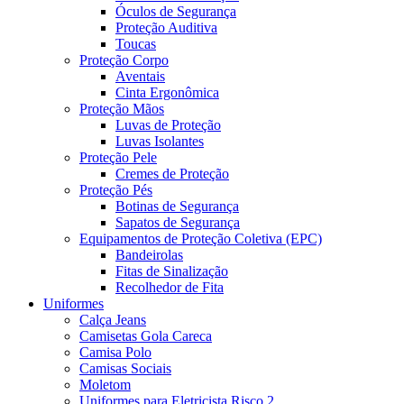
Óculos de Segurança
Proteção Auditiva
Toucas
Proteção Corpo
Aventais
Cinta Ergonômica
Proteção Mãos
Luvas de Proteção
Luvas Isolantes
Proteção Pele
Cremes de Proteção
Proteção Pés
Botinas de Segurança
Sapatos de Segurança
Equipamentos de Proteção Coletiva (EPC)
Bandeirolas
Fitas de Sinalização
Recolhedor de Fita
Uniformes
Calça Jeans
Camisetas Gola Careca
Camisa Polo
Camisas Sociais
Moletom
Uniformes para Eletricista Risco 2