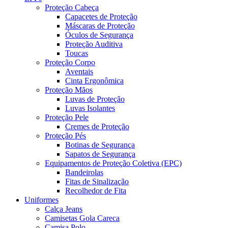
Proteção Cabeça
Capacetes de Proteção
Máscaras de Proteção
Óculos de Segurança
Proteção Auditiva
Toucas
Proteção Corpo
Aventais
Cinta Ergonômica
Proteção Mãos
Luvas de Proteção
Luvas Isolantes
Proteção Pele
Cremes de Proteção
Proteção Pés
Botinas de Segurança
Sapatos de Segurança
Equipamentos de Proteção Coletiva (EPC)
Bandeirolas
Fitas de Sinalização
Recolhedor de Fita
Uniformes
Calça Jeans
Camisetas Gola Careca
Camisa Polo