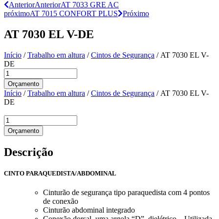
Anterior
Anterior
AT 7033 GRE AC
próximo
AT 7015 CONFORT PLUS
Próximo
AT 7030 EL V-DE
Início
/
Trabalho em altura
/
Cintos de Segurança
/ AT 7030 EL V-
DE
AT
7030
Orçamento
EL
Início
/
Trabalho em altura
/
Cintos de Segurança
/ AT 7030 EL V-
V-
DE
DE
quantidade
AT
7030
Orçamento
EL
V-
Descrição
DE
quantidade
CINTO PARAQUEDISTA/ABDOMINAL
Cinturão de segurança tipo paraquedista com 4 pontos
de conexão
Cinturão abdominal integrado
Conexão dorsal, uma argola “D”, dielétrico – Utilizada